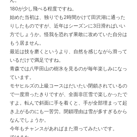
ん。
180が少し飛べる程度ですね。
始めた当初は、独りでも2時間かけて田沢湖に通った
りしたものですが、近年はシーズンに3日滑ればいい
方でしょうか。怪我を恐れず果敢に攻めていた自分は
もう居ません。
最近は技を磨くというより、自然を感じながら滑って
いるだけで満足ですね。
青森では八甲田山の樹氷を見るのが毎年楽しみになっ
ています。
モヤヒルズの上級コースはだいたい閉鎖されているの
で一度滑ったきりですが、全面非圧雪で楽しかったで
すよ。転んで斜面に手を着くと、手が全部埋まって起
き上がるのにも一苦労。閉鎖理由は雪が多すぎるから
なんでしょうか。
今年もチャンスがあればまた滑ってみたいです。