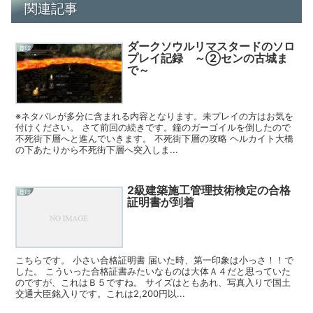
関連記事
ダークソウルリマスタードのソロ
趣味
プレイ記録 ～②センの古城ま
で～
※ネタバレが多分に含まれる内容となります。未プレイの方はお気を
付けください。 さて前回の続きです。鐘のガーゴイルを倒したので
不死街下層へと進んでいきます。 不死街下層の攻略 ヘルカイト大橋
の下あたりから不死街下層へ突入しま...
2級建築施工管理技術検定の合格
趣味
証明書が到着
こちらです。 小さい合格証明書 届いた時、第一印象は小っさ！！で
した。 こういった合格証書みたいなものは大体Ａ４だと思っていた
のですが、これはＢ５ですね。 サイズはともあれ、写真入りで国土
交通大臣銘入りです。これは2,200円以...