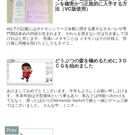
ンを確実かつ正規的に入手する方
法（VC版使用）
※以下の記載にはポケモンシリーズ全般に関する重大なネタバレや専
門用語多めの内容が含まれます。それらを望まない方は引き返して頂
ければと存じます。 色違いメタモンとは メタモンはその仕様上、預
け屋に同種を預けたとしてもタマゴ...
どうぶつの森を極めるために３Ｄ
趣味
ＣＧを始めました
あけましておめでとうございます。今年もよろしくお願い申し上げま
す。 年末年始は大型連休という事もあり、私などは何処へ出かける
でもなく、買ったばかりのNintendo Switchで娘と一緒にゲーム三昧
ではございました。 そんな中、ミニチ...