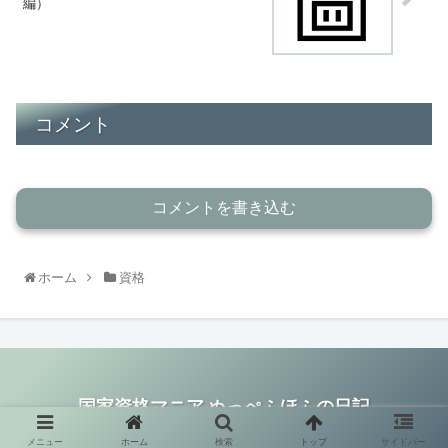
編）
コメント
コメントを書き込む
ホーム
資格
国家資格マニア ぬっぺふほふの日記
© 2015 国家資格マニア ぬっぺふほふの日記.
メニュー
ホーム
検索
トップ
サイドバー