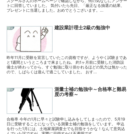
スクールさんのホームページで確認しながら、何の気なしにアンケー
トに回答していました。 気付いたら先日、「厳正なる抽選の結果、
プレゼントに当選しました。おめでとうございます。...
建設業計理士2級の勉強中
資格
昨年11月に受験を宣言していたこの資格ですが、ようやく試験まであ
と1週間というところまで来ましたね。 約1ヶ月前に受験した消防設
備士が終わってから、すぐ勉強に取り掛かれるほどの気力は無かった
ので、しばらくは遊んで過ごしていました。 おす...
測量士補の勉強中～合格率と難易
資格
度の考察～
合格率 今年の1月に早々と試験申し込みをしてしまったので、5月19
日に受験することになっている測量士補の勉強をしています。 申込
を行った1月には、土地家屋調査士でも目指そうかな！なんて意気込
んでいた訳ですが、実際に目指すかは不透明です。...