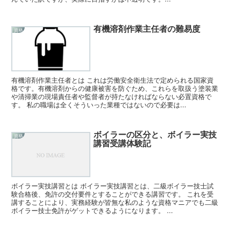
有機溶剤作業主任者の難易度
資格
有機溶剤作業主任者とは これは労働安全衛生法で定められる国家資
格です。有機溶剤からの健康被害を防ぐため、これらを取扱う塗装業
や清掃業の現場責任者や監督者が持たなければならない必置資格で
す。 私の職場は全くそういった業種ではないので必要は...
ボイラーの区分と、ボイラー実技
資格
講習受講体験記
ボイラー実技講習とは ボイラー実技講習とは、二級ボイラー技士試
験合格後、免許の交付要件とすることができる講習です。 これを受
講することにより、実務経験が皆無な私のような資格マニアでも二級
ボイラー技士免許がゲットできるようになります。 ...