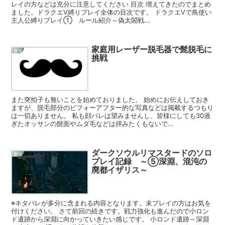
レイの方などは充分に注意してください 目次 増えてきたのでまとめ
ました。ドラクエⅤ縛りプレイ全体の目次です。 ドラクエⅤで鳥使い
主人公縛りプレイ① ルール紹介～偽太閤戦...
家庭用レーザー脱毛器で髭脱毛に
趣味
挑戦
また突拍子も無いことを始めておりました。 始めにお伝えしておき
ますが、脱毛部分のビフォーアフター的な写真などは掲載するつもり
は一切ありません。 私も顔バレは望みませんし、皆様にしても30過
ぎたオッサンの髭面やムダ毛などは拝みたくもないで...
ダークソウルリマスタードのソロ
趣味
プレイ記録 ～⑤深淵、混沌の
廃都イザリス～
※ネタバレが多分に含まれる内容となります。未プレイの方はお気を
付けください。 さて前回の続きです。戦力強化も進んだので小ロン
ド遺跡から深淵に向かっていきたい感じです。 小ロンド遺跡～深淵