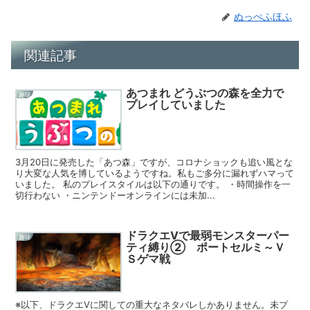
ぬっぺふほふ
関連記事
あつまれ どうぶつの森を全力で
趣味
プレイしていました
3月20日に発売した「あつ森」ですが、コロナショックも追い風とな
り大変な人気を博しているようですね。私もご多分に漏れずハマって
いました。 私のプレイスタイルは以下の通りです。 ・時間操作を一
切行わない ・ニンテンドーオンラインには未加...
ドラクエⅤで最弱モンスターパー
趣味
ティ縛り② ポートセルミ～Ｖ
Ｓゲマ戦
※以下、ドラクエⅤに関しての重大なネタバレしかありません。未プ