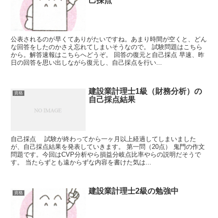
己採点
公表されるのが早くてありがたいですね。あまり時間が空くと、どん
な回答をしたのかさえ忘れてしまいそうなので。 試験問題はこちら
から。解答速報はこちらへどうぞ。 回答の復元と自己採点 早速、昨
日の回答を思い出しながら復元し、自己採点を行い...
建設業計理士1級（財務分析）の
資格
自己採点結果
自己採点 試験が終わってから一ヶ月以上経過してしまいました
が、自己採点結果を発表していきます。 第一問（20点） 鬼門の作文
問題です。今回はCVP分析やら損益分岐点比率やらの説明だそうで
す。 当たらずとも遠からずな内容を書けた気は...
建設業計理士2級の勉強中
資格