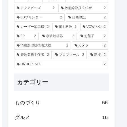
アクアビーズ
2
放射線取扱主任者
2
3Dプリンター
2
日商簿記
2
レーザー加工機
2
郷土料理
2
VOWネタ
2
FP
2
水耕栽培器
2
お菓子
2
情報処理技術者試験
2
カメラ
2
管理業務主任者
2
プロフィール
2
溶接
2
UNDERTALE
2
カテゴリー
ものづくり
56
グルメ
16