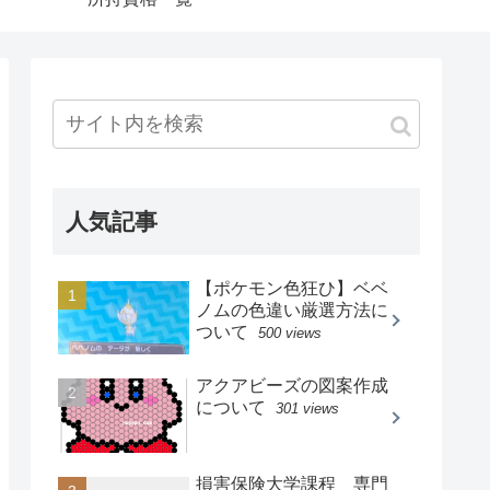
人気記事
【ポケモン色狂ひ】ベベ
ノムの色違い厳選方法に
ついて
500 views
アクアビーズの図案作成
について
301 views
損害保険大学課程 専門