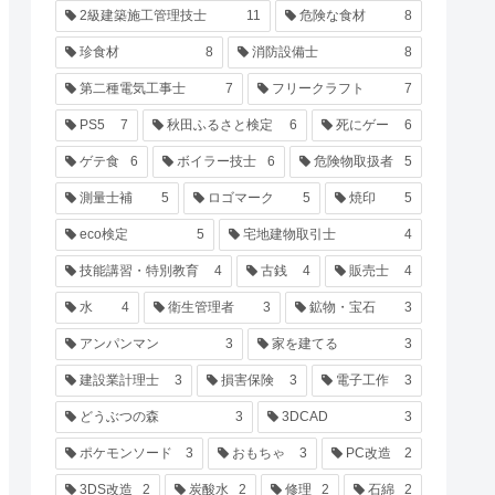
2級建築施工管理技士
11
危険な食材
8
珍食材
8
消防設備士
8
第二種電気工事士
7
フリークラフト
7
PS5
7
秋田ふるさと検定
6
死にゲー
6
ゲテ食
6
ボイラー技士
6
危険物取扱者
5
測量士補
5
ロゴマーク
5
焼印
5
eco検定
5
宅地建物取引士
4
技能講習・特別教育
4
古銭
4
販売士
4
水
4
衛生管理者
3
鉱物・宝石
3
アンパンマン
3
家を建てる
3
建設業計理士
3
損害保険
3
電子工作
3
どうぶつの森
3
3DCAD
3
ポケモンソード
3
おもちゃ
3
PC改造
2
3DS改造
2
炭酸水
2
修理
2
石綿
2