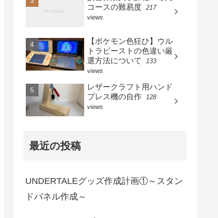
コースの難易度
217
views
【ポケモン色狂ひ】ウル
トラビーストの色違い厳
選方法について
133
views
レザークラフト用ハンド
プレス機の自作
128
views
最近の投稿
UNDERTALEグッズ作成計画①～スタン
ドパネル作成～