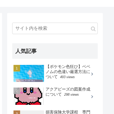
人気記事
【ポケモン色狂ひ】ベベ
ノムの色違い厳選方法に
ついて
493 views
アクアビーズの図案作成
について
298 views
損害保険大学課程 専門