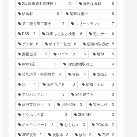
2級建築施工管理技士
11
危険な食材
8
珍食材
8
消防設備士
8
第二種電気工事士
7
フリークラフト
7
PS5
7
秋田ふるさと検定
6
死にゲー
6
ゲテ食
6
ボイラー技士
6
危険物取扱者
5
測量士補
5
ロゴマーク
5
焼印
5
eco検定
5
宅地建物取引士
4
技能講習・特別教育
4
古銭
4
販売士
4
水
4
衛生管理者
3
鉱物・宝石
3
アンパンマン
3
家を建てる
3
建設業計理士
3
損害保険
3
電子工作
3
どうぶつの森
3
3DCAD
3
ポケモンソード
3
おもちゃ
3
PC改造
2
3DS改造
2
炭酸水
2
修理
2
石綿
2