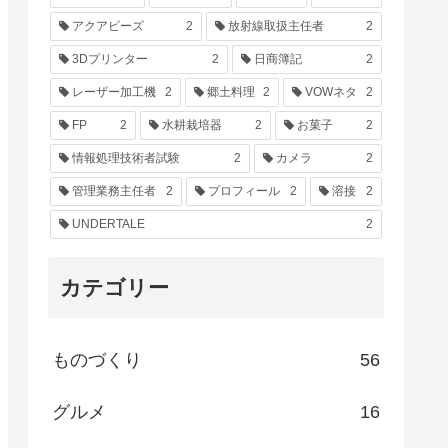
アクアビーズ
2
放射線取扱主任者
2
3Dプリンター
2
日商簿記
2
レーザー加工機
2
郷土料理
2
VOWネタ
2
FP
2
水耕栽培器
2
お菓子
2
情報処理技術者試験
2
カメラ
2
管理業務主任者
2
プロフィール
2
溶接
2
UNDERTALE
2
カテゴリー
ものづくり
56
グルメ
16