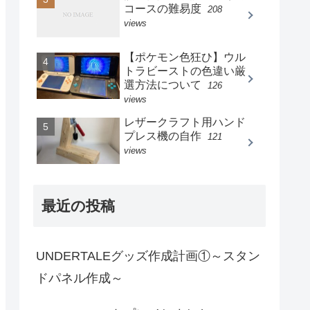
コースの難易度
208
views
【ポケモン色狂ひ】ウル
トラビーストの色違い厳
選方法について
126
views
レザークラフト用ハンド
プレス機の自作
121
views
最近の投稿
UNDERTALEグッズ作成計画①～スタン
ドパネル作成～