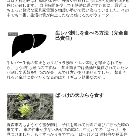
コロナ禍と呼ばれる時代の中、外食やら旅行にも心理的制限が掛かる
感じが致します。 自宅時間を少しでも快適に過ごすために、最近は
ちょっと贅沢な家具家電類を物凄い勢いで買い漁っていました。その
中でも一番、生活の質が向上したなと感じるのがウォータ...
生レバ刺しを食べる方法（完全自
グルメ
己責任）
牛レバー生食の禁止とカリギュラ効果 牛レバ刺しが禁止されてか
ら、もう3年も経つのですね。 禁止前までは低価格提供されていたレ
バ刺しで舌鼓を打つのが楽しみで仕方がありませんでした。 禁止さ
れると余計に食べたくなるのはカリギュラ効果なのか...
ばっけの天ぷらを食す
グルメ
青森市内もようやく雪が解け、子供を連れて公園に遊びに行った時の
事です。 車の往来が少ないあぜ道の脇に、生えたての「ばっけ」を
見つけました。もうすっかり春ですね。 ばっけとは 津軽弁や秋田弁