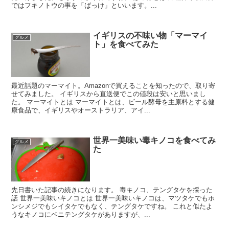
ではフキノトウの事を「ばっけ」といいます。...
イギリスの不味い物「マーマイ
グルメ
ト」を食べてみた
最近話題のマーマイト。Amazonで買えることを知ったので、取り寄
せてみました。 イギリスから直送便でこの値段は安いと思いまし
た。 マーマイトとは マーマイトとは、ビール酵母を主原料とする健
康食品で、イギリスやオーストラリア、アイ...
世界一美味い毒キノコを食べてみ
グルメ
た
先日書いた記事の続きになります。 毒キノコ、テングタケを採った
話 世界一美味いキノコとは 世界一美味いキノコは、マツタケでもホ
ンシメジでもシイタケでもなく、テングタケですね。 これと似たよ
うなキノコにベニテングタケがありますが、...