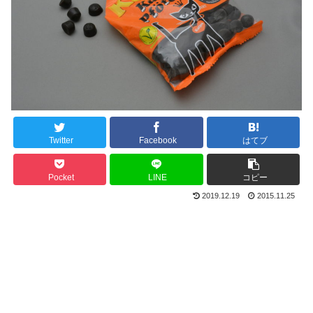
Twitter
Facebook
はてブ
Pocket
LINE
コピー
2019.12.19
2015.11.25